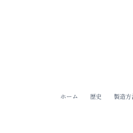
内
容
を
ス
キ
ッ
プ
ホーム
歴史
製造方